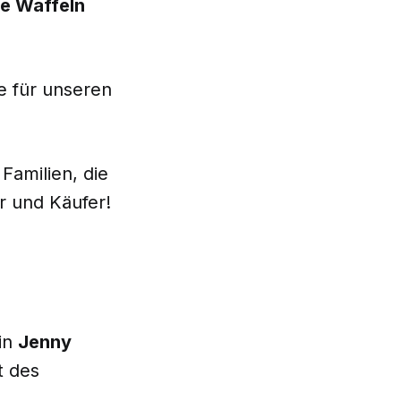
he Waffeln
e für unseren
Familien, die
r und Käufer!
rin
Jenny
t des