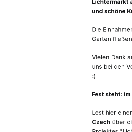
Lichtermarkt 
und schöne K
Die Einnahmen 
Garten fließen
Vielen Dank an
uns bei den V
:)
Fest steht: i
Lest hier eine
Czech
über di
Projektes "Lic